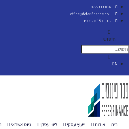
072-3939687
office@fefer-finance.co.il
ענתות 15 תל אביב
חיפוש
EN
בית
אודות
ייעוץ עסקי
ליווי עסקי
גיוס אשראי
ה