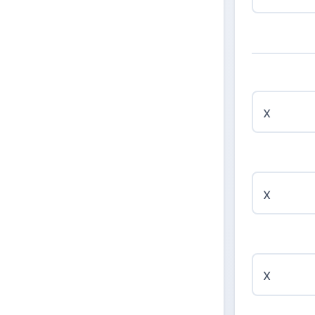
x
x
x