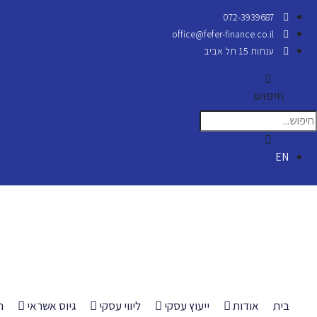
072-3939687
office@fefer-finance.co.il
ענתות 15 תל אביב
חיפוש
EN
בית
אודות
ייעוץ עסקי
ליווי עסקי
גיוס אשראי
ה