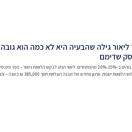
ך ליאור גילה שהבעיה היא לא כמה הוא גוב
עסק שדימם
חברת ניקיון ואחזקה עם שבע שנות פעילות איבדה שישה לקוחות בגלל מחירים גבוהים ב-15%-20% מהמתחרים. ליאור ה
מחדש של מבנה העלויות חסך 385,000 ₪ בשנה – וההלוואה לא נלקחה בכלל.