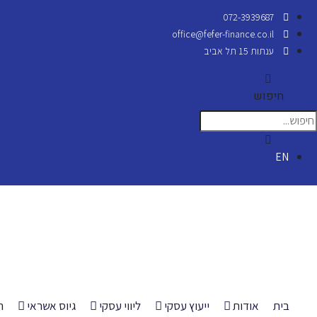
072-3939687
office@fefer-finance.co.il
ענתות 15 תל אביב
חיפוש
EN
בית
אודות
ייעוץ עסקי
ליווי עסקי
גיוס אשראי
ה