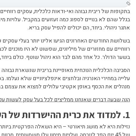
בתקופות של ריבית גבוהה ואי-ודאות כלכלית, עסקים רווחיי
בגלל שהם לא בנויים לספוג כמה זעזועים במקביל. עלויות
אתגר ניהולי. ביחד, הם יכולים להפיל עסק בריא.
בשלושת החודשים האחרונים הגיעו אלינו יותר בעלי עסקים 
רווחיים עם מחזורים של מיליונים, שפשוט לא היו מוכנים לכמ
בשער הדולר. כל אחד מהם לבד הוא ניהול שוטף. כולם ביחד, 
הסביבה הכלכלית הנוכחית מאופיינת בריבית שנשארת גבוהה 
עלייה במחירי האנרגיה ובלחצים אינפלציוניים שלא נעלמו. 
מנהלים את הכסף באופן אקטיבי עלולים למצוא את עצמם במ
הנה שבעה דברים שאנחנו ממליצים לכל בעל עסק לעשות עכש
1. למדוד את כרית ההישרדות של העסק ולשמור על רמת נזילות גבוהה
נזילות היא לא מושג תיאורטי – היא השאלה הפרקטית ביותר
של 45 יום הפך לנורמה, ועלויות מימון עלו משמעותית, מרווח תזרימי לא מספיק הוא הסיבה מספר אחת שבגללה עסקים רווחיים נקלעים ללחץ.