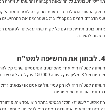
תאריכי חשבונית), כל ההוצאות הקבועות והמשתנות, ויתרת המ
שני הדברים קורים במקביל? ברגע שמריצים את התרחישים הא
אנחנו בונים תחזית כזו עם כל לקוח שמגיע אלינו. לפעמים 
הופכות למשבר.
4. לבחון את החשיפה למט"ח
שנתיות של 3 מיליון שקל שווה 150,000 שקל. זה לא סיכון תיאורטי – זה הפרש שיכול להכריע רבעון שלם.
חשיפה למט"ח היא לא רק עניין של יבואנים או יצואנים גדו
בתקופה הנוכחית משמעותיות.
מה אפשר לעשות? הכלי הבסיסי ביותר הוא עסקאות פורוורד ב
זה, וזה נותן ודאות. אפשרות נוספת היא לנהל משא ומתן ע