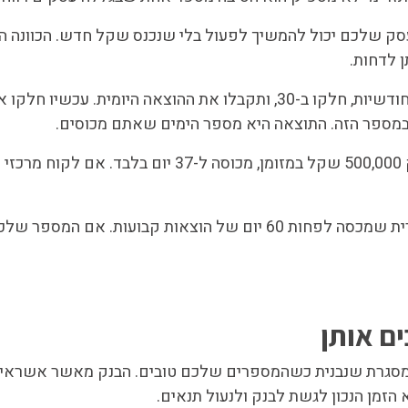
סק שלכם יכול להמשיך לפעול בלי שנכנס שקל חדש. הכוונה ה
 לדחות.
הדרך לחשב את זה פשוטה. קחו את סך ההוצאות הקבועות החודשיות, חלקו ב-30, ותקבלו את
) במספר הזה. התוצאה היא מספר הימים שאתם מכוסים.
עסק עם הוצאות קבועות של 400,000 שקל בחודש, שמחזיק 500,000 שקל ב
הכלל שאנחנו מיישמים עם הלקוחות שלנו הוא לשמור על כרית שמכסה לפחות 60 יום של 
מסגרת שנבנית כשהמספרים שלכם טובים. הבנק מאשר אשראי ל
 הזמן הנכון לגשת לבנק ולנעול תנאים.