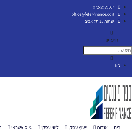
072-3939687
office@fefer-finance.co.il
ענתות 15 תל אביב
חיפוש
EN
בית
אודות
ייעוץ עסקי
ליווי עסקי
גיוס אשראי
ה