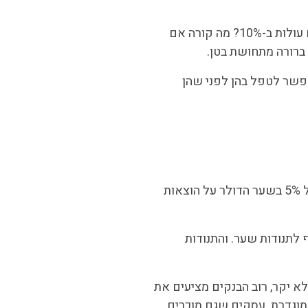
החלק החשוב הוא לבדוק רגישות. מה קורה לתזרים אם הלקוח הגדול שלכם מאחר ב-30 יום? מה קורה אם עלויות חומרי גלם עולות ב-10%? מה קורה אם
ברורה מתחושת בטן.
אפשר לטפל בהן לפני שהן
חשיפה למט"ח היא אחד מהסיכונים הפיננסיים שהכי קל להתעלם ממנו – ואחד מהיקרים ביותר כשמשהו משתבש. תנודה של 5% בשער הדולר על הוצאות
 לתנודות שער. והתנודות
א יקר, רוב הבנקים מציעים את
מוגדרת. עסקים שגם מוכרים