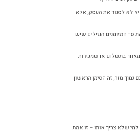
יא לא לסגור את העסק, אלא
 ההוצאה היומית. עכשיו חלקו את סך המזומנים הנזילים שיש
מזומן, מכוסה ל-37 יום בלבד. אם לקוח מרכזי מאחר בתשלום או שמכירות
הוצאות קבועות. אם המספר שלכם נמוך מזה, זה הסימן הראשון
מי שלא צריך אותו – זו אמת