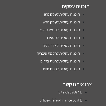
תוצא
עומר
עבורי
קית
!!
פריג'-
את
מנכ"ל
הפתרו
 עסקית לעסק קטן
ובעלי
ן
 עסקית לעסק חדש
המתאי
 עסקית לסטארט אפ
מנופי
ם
פריג'
 עסקית למסעדה
בע"מ
הליווי
 עסקית לאדריכלים
המקצו
 עסקית להקמת פיצריה
עי,
השקיפ
 עסקית לחנות בגדים
ות
עסקית לחנות חיות
המלא
ה
והתחו
קשר
שה
072-39
שיש
על מי
office@fefer-financ
לסמוך