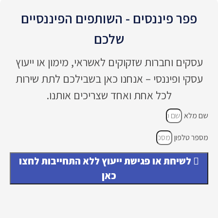
שירות
פיננסי
ם - השותפים הפיננסיים
מקצוע
שלכם
י לצד
יחס
אנושי
זקוקים לאשראי, מימון או ייעוץ
 אנחנו כאן בשבילכם לתת שירות
ממליצ
ת ואחד שצריכים אותנו.
ה
בחום
ובהער
כה
ד״ר
ישת ייעוץ ללא התחייבות לחצו
שירה
כאן
כירורגי
ת
פלסטי