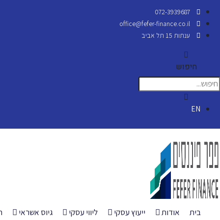
072-3939687
office@fefer-finance.co.il
ענתות 15 תל אביב
חיפוש
EN
בית
אודות
ייעוץ עסקי
ליווי עסקי
גיוס אשראי
ה