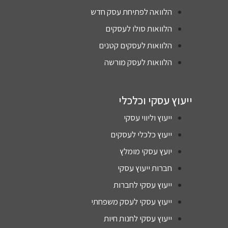
האלוף
הפרוי
במיו
הלוואה לפתיחת עסק חדש
.
קטים
ד היה
הלוואות סולו לעסקים
שהוטל
היחס
ו
האיש
הלוואות לעסקים קטנים
עליכם,
והאכ
הלוואות לעסק מורשה
ואין לנו
תיות.
ספק
הרגש
שיש
תי
ייעוץ עסקי וכלכלי
לכם
שיש
חלק
מי
ייעוץ וליווי עסקי
מאוד
שמלו
ייעוץ כלכלי לעסקים
חשוב
ה אות
יועץ עסקי מומלץ
בהצל
באמת
חתנו...
מקשי
חברות ייעוץ עסקי
ממשיכ
לצרכי
ייעוץ עסקי לחברות
ים
ם של
איתכם
ופועל
ייעוץ עסקי לעסק משפחתי
לאורך
מתוך
ייעוץ עסקי לחנות חיות
כל
רצון