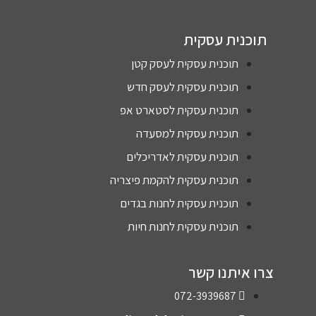
למצו
עומר
עבורי
תוכנית עסקית
פריג'-
את
מנכ"ל
הפתר
תוכנית עסקית לעסק קטן
ובעלי
ן
תוכנית עסקית לעסק חדש
המתא
תוכנית עסקית לסטארט אפ
מנופי
ם
פריג'
תוכנית עסקית למסעדה
בע"מ
הליווי
תוכנית עסקית לאדריכלים
המקצ
תוכנית עסקית להקמת פיצריה
עי,
השקי
תוכנית עסקית לחנות בגדים
ות
תוכנית עסקית לחנות חיות
המלא
ה
והתח
צרו איתנו קשר
שה
072-3939687
שיש
על מי