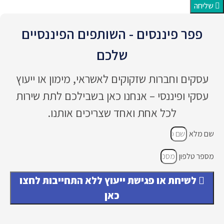
ש
שליחה
שירו
פיננס
פפר פיננסים - השותפים הפיננסיים
מקצו
שלכם
י לצד
יחס
אנושי
עסקים וחברות שזקוקים לאשראי, מימון או ייעוץ
עסקי ופיננסי – אנחנו כאן בשבילכם לתת שירות
ממלי
לכל אחת ואחד שצריכים אותנו.
ה
בחום
שם מלא
ובהע
כה
מספר טלפון
ד״ר
לשיחת או פגישת ייעוץ ללא התחייבות לחצו
שירה
כאן
כירור
ת