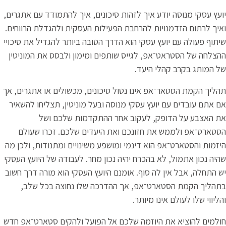
ועץ עסקי מנוסה יודע איך לזהות סיכונים, איך להתמודד עם אתגרים,
איך לרתום הזדמנויות להרחבת הפעילות העסקית ולהגדלת הרווחים.
יתוף פעולה עם יועץ עסקי הוא הדרך הטובה ביותר להגדיל את סיכויי
הצלחה של הסטראט־אפ, לגייס שותפים ומימון ולבסס את המוניטין
ל המותג בקרב קהלי היעד.
הליך הקמת הסטאר־אפ אינו נטול סיכונים, מכשולים או אתגרים, אך
ם אתם עובדים עם יועץ עסקי מנוסה ובעל מוניטין, תצליחו להשאיר
ת האצבע על הדופק, לעקוב אחר ההתקדמות שלכם ושל
סטארט־אפ ולממש את חזונכם ואת היעדים שלכם. זכרו שעולם
יזמות והסטארט־אפ הוא דינמי ומושפע משינויים ומתנודות, ולכן מה
היה נכון אתמול, לא בהכרח יהיה נכון מחר. לעבודה של היועץ העסקי
ש התחלה, אבל אין לה סוף. אומנם היועץ העסקי הוא מורה דרך חשוב
תהליך הקמת הסטארט־אפ, אך ההדרכה שלו נחוצה בכל שלב,
הליווי שלו לעולם אינו מיותר.
ולמים להוציא את היוזמה שלכם אל הפועל ולהקים סטארט־אפ חדש