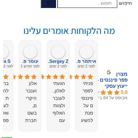
חיפוש
מה הלקוחות אומרים עלינו
איתמר פ.
Sergey Z.
עומר פ.
ira S.
לפני 2 ימים
לפני 2 ימים
לפני חודש 1
לפני 2 חודשים
מצוין
פפר פיננסים -
פניתי
הגעתי
אלון
ברצונ
ייעוץ עסקי
לפפר
לאלון,
וענבר
להודו
5.0
מבוסס על 84 ביקורות
פיננסי
לענבר
היקרי
ת
ם על
ולצוות
ם,
לענב
מנת
האלוף
בשם
ואלון
להשיג
עם
חברת
פפר
מימון
הגב
מנופי
על
לטובת
אל
פריג',
השיר