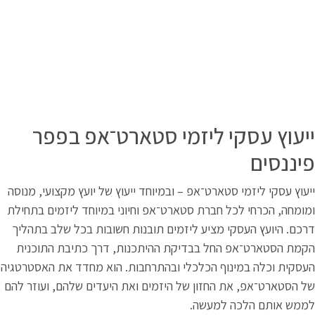
יעוץ עסקי ליזמי סטארט־אפ בפפר
יננסים
יעוץ עסקי ליזמי סטארט־אפ – ובמיוחד ייעוץ של יועץ מקצועי, מנוסה
מומחה, הכרחי לכל חברת סטארט־אפ וחיוני במיוחד ליזמים בתחילת
רכם. היועץ העסקי מציע ליזמים תובנות חשובות בכל שלב בתהליך
קמת הסטארט־אפ החל בבדיקת ההיתכנות, דרך כתיבת התוכנית
עסקית וכלה במינוף הכלכלי ובהתרחבות. הוא מחדד את האסטרטגיה
ל הסטארט־אפ, את החזון של היזמים ואת היעדים שלהם, ועוזר להם
ממש אותם הלכה למעשה.