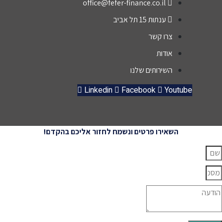
office@fefer-finance.co.il
לסמו
ענתות 15 תל אביב
הפכו
את
צרו קשר
התהל
אודות
ך
השירותים שלנו
לנעי
ורגוע
Linkedin
Facebook
Youtube
הרבה
יותר.
אין
ספק
השאירו פרטים ונשמח לחזור אליכם בהקדם!
שפפר
פיננס
ם הי
כתוב
מצוינ
למי
שמח