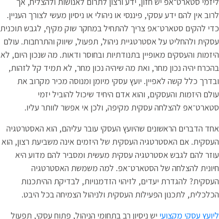
יזמי סטארט־אפ יש חזון, ידע ורצון לתרום לאנושות ולהצליח, אך
רוב אין להם ידע עסקי, פיננסי או ניהולי או ניסיון מעשי לצורך העניין.
די להקים סטארט־אפ צריך להתחיל במחקר שוק מקיף, לגבש תוכנית
סקית ולהחליט על אסטרטגיית ניהול, תפעול, שיווק והתרחבות. עולם
יזמות והעסקים מאופיין בתנודתיות ובחוסר ודאות. מה שנכון היום, לא
הכרח יהיה נכון מחר, ואת מה שיהיה נכון מחר, לא תמיד קל לזהות,
בדרך כלל קשה לאפיין. יועץ עסקי מיומן ומנוסה מכיר מקרוב את
ולם היזמות והעסקים, והוא אדם היחיד שיכול להוביל יזמי
טארט־אפ להצלחה עסקית מקיפה, ולכן אי אפשר לוותר עליו.
חד הדברים הראשונים שהיועץ העסקי עובר עליהם, הוא האסטרטגיה
עסקית. אם האסטרטגיה העסקית של היזמים אינה משביעת רצון, הוא
וזר להם לגבש אסטרטגיה עסקית מעשית ומסביר להם מדוע היא
יונית להצלחה של הסטארט־אפ. למה משמשת האסטרטגיה
עסקית? להגדרת יעדים, לזיהוי הזדמנויות, לבדיקת ההיתכנות
כלכלית, לתכנון הפעילות העסקית ולניהול הצמיחה בכל היבט.
יועץ עסקי מקצועי
יש ניסיון רב בתחומי הניהול, פתוח עסקי, תפעול