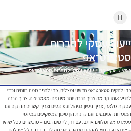
יעוץ עסקי לחברות
טארט־אפ
אשי
/
ייעוץ עסקי
/
ייעוץ עסקי לחברות סטארט־אפ
די להקים סטארט־אפ חדשני ומצליח, כדי להניב ממנו רווחים וכדי
הניע אותו קדימה צריך הרבה יותר מיוזמה ומאמביציה. צריך הבנה
סקית מלאה, צריך ניסיון בניהול ובפיננסים וצריך קשרים הדוקים עם
מוסדות הפיננסים ועם קרנות הון סיכון שמשקיעים במיזמי
טארט־אפ ומלווים אותם. עם זה, ליזמים רבים – מוכשרים ככל שיהיו
 אין הידע הנחוץ להקמת סטארט־אפ מוצלח, ובדרך כלל אין להם