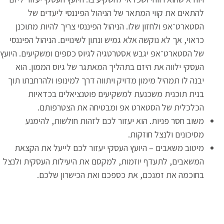
להתאים את קווי המתאר של הניהול הפיננסי ליעדים של
הסטארט־אפ ולחזון שלו. הניהול הפיננסי צריך להיות מתוכנן
כראוי, אך לא נוקשה אלא גמיש ונתון לשינויים. הניהול הפיננסי
של הסטארט־אפ יגבש אסטרטגיה לגיוס כספים ומשקיעים. היועץ
העסקי ילווה את היזם בתהליך המאתגר של גיוס הממון. הוא
יבנה לו תמהיל מימון מדויק ויתווה דרך למינופו ולהרחבתו תוך
בנית תוכנית משכנעת למשקיעים פוטנציאלים בכדאיות
הכלכלית של הסטארט אפ ומבטיחה את הצטרפותם.
משוב חסר פניות. הוא יעזור לכם לזהות חולשות, להימנע
מסיכונים ולנצל חוזקות.
מיטוב משאבים – היועץ העסקי יעזור לכם לייעל את הקצאת
המשאבים, לתעדף יוזמות, למקסם את היעילות העסקית ולנצל
בחוכמה את זמנכם, את כספכם ואת הכישרון שלכם.