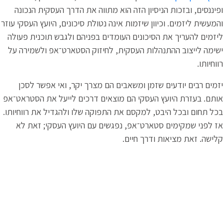
פיננסים, ובזכות הניסיון הזה הוא מתווה את הדרך העסקית הנכונה
המעשית ליזמים. וכיוון שיזמות אינה נטולת סיכונים, היועץ העסקי עוזר
יזמים להעריך את הסיכונים העומדים בפניהם ולגבש תוכנית פעולה
שימה לייצוב ההתנהלות העסקית, לחיזוק הסטארט־אפ ולשמירה על
ווחיותו.
זמים רבים יודעים שזמן ומשאבים הם מצרך יקר, ואי אפשר לסכן
ותם. בעזרת היועץ העסקי הם מוצאים דרכים לייעל את הסטראט־אפ
כל תחום ובכל היבט, למקסם את התפוקה שלו ולהגדיל את רווחיותו.
ז לפני שמקימים סטארט־אפ, נפגשים עם היועץ העסקי; זאת לא
לישה. זאת מציאות ודרך חיים.