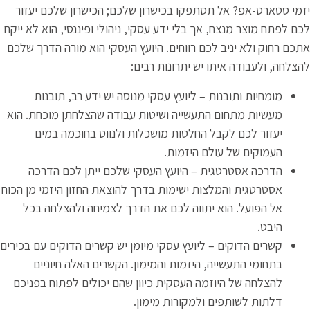
זמי סטארט-אפ? אל תסתפקו בכישרון שלכם; הכישרון שלכם יעזור
כם לפתח מוצר מנצח, אך בלי ידע עסקי, ניהולי ופיננסי, הוא לא ייקח
תכם רחוק ולא יניב לכם רווחים. היועץ העסקי הוא מורה הדרך שלכם
הצלחה, ולעבודה איתו יש יתרונות רבים:
מומחיות ותובנות – ליועץ עסקי מנוסה יש ידע רב, תובנות
מעשיות מתחום התעשייה ושיטות עבודה שהצלחתן מוכחת. הוא
יעזור לכם לקבל החלטות מושכלות ולנווט בחוכמה במים
העמוקים של עולם היזמות.
הדרכה אסטרטגית – היועץ העסקי שלכם ייתן לכם הדרכה
אסטרטגית והמלצות ישימות בדרך להוצאת החזון היזמי מן הכוח
אל הפועל. הוא יתווה לכם את הדרך לצמיחה ולהצלחה בכל
היבט.
קשרים הדוקים – ליועץ עסקי מיומן יש קשרים הדוקים עם בכירים
בתחומי התעשייה, היזמות והמימון. הקשרים האלה חיוניים
להצלחה של היוזמה העסקית כיוון שהם יכולים לפתוח בפניכם
דלתות לשותפים ולמקורות מימון.