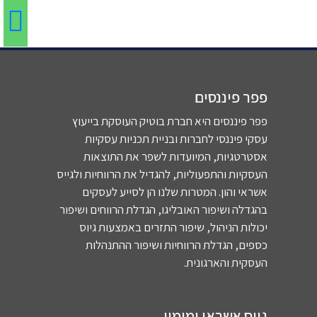
הקמת
הקיר
אנו
ת
עסק
ומאוד
מודים
המעו
חדש ,
מאוד
לכם
ה
פפר
פסימי.
מקרב
שקיב
היה
אלון
לב על
תי.
פפר פיננסים
זמין
קודם
השירו
לאור
לכל
כל
ת
כל
פפר פיננסים היא חברת בוטיק העוסקת בייעוץ
שאלה
הרגיע
המקצו
הדרך
עסקי פיננסי לחברות ובניית תכניות עסקיות
ולכל
אותי
עי, על
פגשת
אסטרטגיות, המיועדות לשפר את התוצאות
קושיה
וגרם
הסבלנ
אנשי
העסקיות והתפעוליות, להגדיל את הרווחיות ולגייס
במעל
לי
ות
מקצו
אשראי והון.
המטרות שלנו הן לסייע לעסקים
ה
לחזור
הרבה,
רציניי
בהגדלה ושיפור האובליגו, הגדלת הרווחים ושיפור
הדרך
לראות
הנחיש
ם,
יכולות הניהול, שיפור התזרים באמצעות גיוס
ניהלת
קצת
ות
סבלני
כספים, הגדלת הרווחיות ושיפור ההתנהלות
את
אור.
בהשג
ם
העסקית והארגונית.
הדברי
גם
ת
וזמינ
ם
לאורך
המטרו
,
בצורה
הדרך
ת
שהענ
גיוס אשראי ומימון
יוצאת
ידע
וכמובן
קו לי