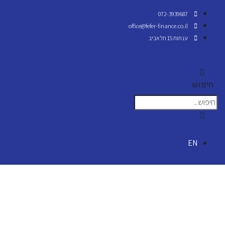
072-3939687
office@fefer-finance.co.il
ענתות 15 תל אביב
חיפוש
EN