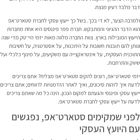
בר מלבד רעיון מנצח.
למרבה הצער, לא די בכך. בשל כך ייעוץ עסקי לחברת סטארט־אפ
וא הדבר ההגיוני והמתבקש. חברת פפר פיננסים היא אחת מחברות
ייעוץ המובילות בארץ. צוות החברה מלווה מאות יזמי היי־טק מדי שנה
נותן להם תובנות חשובות על היתכנות, על אסטרטגיה, על חשיבות
תוכנית העסקית, על אינטראקצייה עם משקיעים, על מינוף כלכלי ועל
יווק והתרחבות.
זמי סטארט־אפ, רוצים להקים סטארט־אפ מצליח? אתם צריכים
דעת איך לזהות סיכונים, ואיך לאתר הזדמנויות לרווחים; אתם צריכים
יעוץ עסקי ופיננסי והגעתם למקום הנכון. הינה כל מה שאתם צריכים
דעת על ייעוץ עסקי לחברת סטארט־אפ.
פני שמקימים סטארט־אפ, נפגשים
ם היועץ העסקי