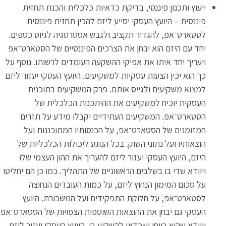
ייעוץ ותכנון פיננסי, בדיקת כדאיות כלכלית והכנת תחזית
פיננסית – היועץ העסקי יסייע ליזם להכין תחזית פיננסית
לסטארט־אפ, להגדיר תקציב ולגבש אסטרטגיה לגיוס כספים.
יחד עם היזם הוא יבחן את הצרכים הפיננסיים של הסטארט־אפ
ויעריך יחד איתו את אפיקי ההשקעה העומדים לרשותו. נוסף על
כך הוא יכין הצעות עסקיות למשקיעים. היועץ העסקי יעזור ליזם
למצוא משקיעים ולגייס אותם. פרק המשקיעים בתוכנית
העסקית יוכיח למשקיעים את ההיתכנות הכלכלית של
הסטארט־אפ. המשקיעים העתידיים יקבלו מידע על תזרים
המזומנים של הסטארט־אפ, על הכנסותיו המתוכננות ועל
הוצאותיו ועל נתוני השוק. בכל הנוגע ליכולות הכלכליות של
היזם, היועץ העסקי יעזור ליזם להעריך את ההון העצמי שלו
ויוודא שדי בו בשלבים הראשוניים של התהליך. כמו כן הם יחליטו
על סכום המימון הנחוץ ליזם, על כמות העובדים הנחוצה
לסטארט־אפ, על חלוקת התפקידים ועל המשכורת. היועץ
העסקי גם יבחן את ההוצאות השוטפות הצפויות של הסטארט־אפ
ויוודא שהוא רווחי ושכדאי להשקיע בו. היועץ העסקי יעזור ליזם