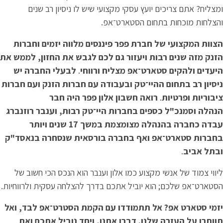
מצליח? אתם צריכים יועץ עסקי מקצועי שיש לו ניסיון רב שנים
הצלחות מוכחות בתחום הסטארט־אפ.
צוות המקצועי של חברת פפר פיננסים מלווה יזמים וחברות
זנק מזה שנים רבות ויעזור גם לכם לגבש את החזון, לממש את
יעדים ולהקים סטארט־אפ מצליח ורווחי
.
לבעלי החברה יש
יסיון רב בתחום ההיי־טק ובעבודה עם חברות הזנק ועם חברות
יבוריות ופרטיות
.
רואה חשבון אלון פפר היה חבר
נהלה וסמנכ"ל כספים
בחברות היי־טק רבות, וענבר רוזנברג
עבדה כחברה בהנהלה מצומצמת במשך 17 שנים ויותר
חברות סטארט־אפ ואף בחברה בורסאית שנסחרה בנאסד"ק
בתל אביב
.
יווי צמוד של אנשי מקצוע כמו אלון וענבר הוא הנכס הכי חשוב של
סטארט־אפ שלכם; הוא יוביל אתכם בדרך להצלחה עסקית ולרווחיות.
זמי סטארט אפ? אל תתמודדו עם הקמת הסטרט־אפ לבד, ואל
וותרו על העזרה שלנו. דברו אתנו, ויחד נוביל אתכם ואת