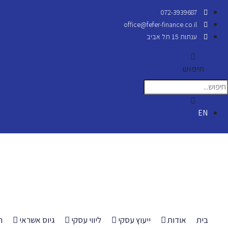
072-3939687
office@fefer-finance.co.il
ענתות 15 תל אביב
חיפוש
EN
בית
אודות
ייעוץ עסקי
ליווי עסקי
גיוס אשראי
ה