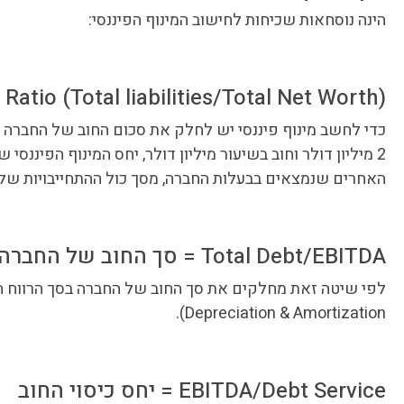
הינה נוסחאות שכיחות לחישוב המינוף הפיננסי:
(Leverage Ratio (Total liabilities/Total Net Worth
כדי לחשב מינוף פיננסי יש לחלק את סכום החוב של החברה בשו
2 מיליון דולר וחוב בשיעור מיליון דולר, יחס המינוף הפיננס
האחרים שנמצאים בבעלות החברה, מסך כול ההתחייבויות של
Total Debt/EBITDA = סך החוב של החברה חלקי הרווח התפעולי התזרימי
Depreciation & Amortization).
EBITDA/Debt Service = יחס כיסוי החוב