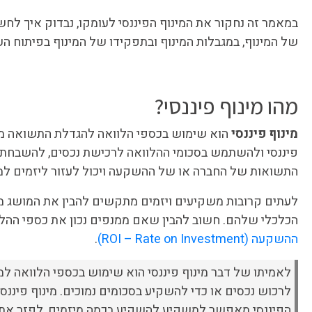
במאמר זה נחקור את המינוף הפיננסי לעומקו, נבדוק איך לחשב
של המינוף, במגבלות המינוף ובתפקידו של המינוף בפיתוח הע
מהו מינוף פיננסי?
מינוף פיננסי
הוא שימוש בכספי הלוואה להגדלת התשואה מהה
פיננסי ולהשתמש בסכומי ההלוואה לרכישת נכסים, להשבחת ה
התשואות של החברה או של ההשקעה ויכול לעזור ליזמים למקסם
לעתים קרובות משקיעים ויזמים מתקשים להבין את המושג מי
הכלכלי שלהם. חשוב להבין שאם ממנפים נכון את כספי הה
ההשקעה (ROI – Rate on Investment)
.
לאמיתו של דבר מינוף פיננסי הוא שימוש בכספי הלוואה ל
לרכוש נכסים או כדי להשקיע בסכומים נמוכים. מינוף פיננס
הפיננסי מאפשר למשקיע להשקיע בכמה מיזמים, לפזר את הש