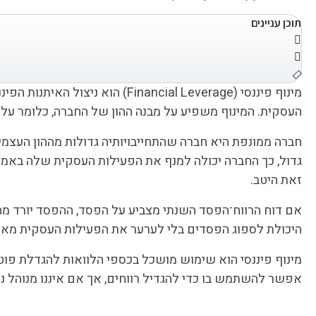
תוכן עניינים
מינוף פיננסי (nancial Leverage
העסקית. המינוף משפיע על מבנה ההון של החברה, כלומר על
חברה ממונפת היא חברה שהתחייבויותיה גדולות מההון העצמי
גדול, כך החברה יכולה למנף את הפעילות העסקית שלה באמצע
זאת היטב.
אם דוח הרווח־הפסד השנתי מצביע על הפסד, ההפסד יורד מה
היכולת לספוג הפסדים בלי לערער את הפעילות העסקית מאפש
מינוף פיננסי הוא שימוש מושכל בכספי הלוואות להגדלת פו
אפשר להשתמש בו כדי להגדיל רווחים, אך אם איננו מנוהל נכו