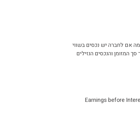
גמה אם לחברה יש נכסים בשווי
 סך המזומן והנכסים הנזילים
 בסך הרווח התפעולי התזרימי של החב שלה המכונה EBITDA או (Earnings before Interest, Taxes,