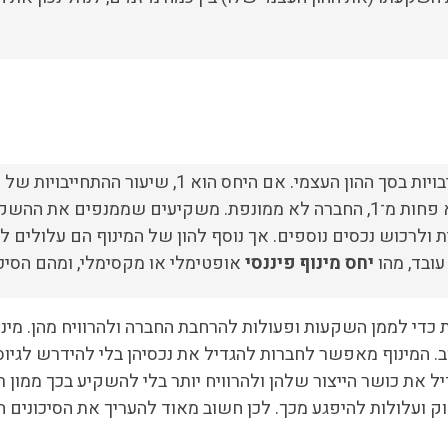
כדי לחשב את יחס המינוף הפיננסי יש לחלק את סך ההתחייבויות בסך ה
שלה. אם היחס הוא יותר מ־1, החברה ממונפת. אם היחס הוא פחות מ־1, החברה לא ממונפת. מש
לרכוש נכסים נוספים. אך נוסף להון של המינוף הם עלולים להג
עובד, מהו
יחס מינוף
פיננסי
אופטימלי או מקסימלי, ומהם הסיכונ
 כדי לממן השקעות ופעולות להרחבת החברה ולהרוויח מהן. מינוף
. המינוף מאפשר לחברות להגדיל את נכסיהן בלי להידרש לגיוס
ל את כושר הייצור שלהן ולהרוויח יותר בלי להשקיע בכך ממון ר
וק ועלולות להיפגע מכך. לכן חשוב מאוד להעריך את הסיכונים 