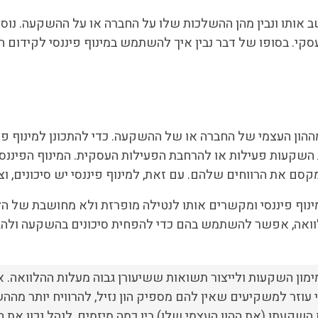
 אותו ונבין מהן ההשלכות שלו על החברה או על ההשקעה. נוסף ע
סקי. בסופו של דבר נבין איך להשתמש במינוף פיננסי לקידום 
ון העצמי של החברה או של ההשקעה. כדי להתכונן למינוף פינ
שקעות פעילות או להרחבת הפעילות העסקית. המינוף הפיננסי
 את הרווחים שלהם. עם זאת, למינוף פיננסי יש סיכונים, וצרי
נוף פיננסי ומקשרים אותו לנטילה מופרזת ולא מחושבת של ה
לוואה, אפשר להשתמש בהם כדי להפחית סיכונים בהשקעה ולה
מימון השקעות ולייצור תשואות ששיעורן גבוה מעלות ההלוואה.
י עוזר למשקיעים שאין להם מספיק הון נזיל, להרוויח יותר מהה
קעתו (את ההון העצמי שלו) בין כמה מיזמים, לנהל נכון את 